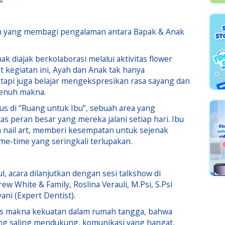
sah yang membagi pengalaman antara Bapak & Anak
ak diajak berkolaborasi melalui aktivitas flower
 kegiatan ini, Ayah dan Anak tak hanya
etapi juga belajar mengekspresikan rasa sayang dan
penuh makna.
sus di “Ruang untuk Ibu”, sebuah area yang
s peran besar yang mereka jalani setiap hari. Ibu
 nail art, memberi kesempatan untuk sejenak
 me-time yang seringkali terlupakan.
, acara dilanjutkan dengan sesi talkshow di
White & Family, Roslina Verauli, M.Psi, S.Psi
yani (Expert Dentist).
las makna kekuatan dalam rumah tangga, bahwa
ang saling mendukung, komunikasi yang hangat,