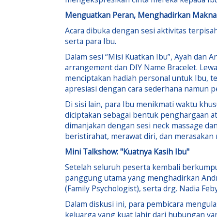
Menguatkan Peran, Menghadirkan Makna
Acara dibuka dengan sesi aktivitas terpi
serta para Ibu.
Dalam sesi “Misi Kuatkan Ibu”, Ayah dan An
arrangement dan DIY Name Bracelet. Lewat
menciptakan hadiah personal untuk Ibu, t
apresiasi dengan cara sederhana namun 
Di sisi lain, para Ibu menikmati waktu khu
diciptakan sebagai bentuk penghargaan ata
dimanjakan dengan sesi neck massage dan
beristirahat, merawat diri, dan merasakan
Mini Talkshow: "Kuatnya Kasih Ibu"
Setelah seluruh peserta kembali berkumpul
panggung utama yang menghadirkan Andrew 
(Family Psychologist), serta drg. Nadia Feb
Dalam diskusi ini, para pembicara mengu
keluarga yang kuat lahir dari hubungan y